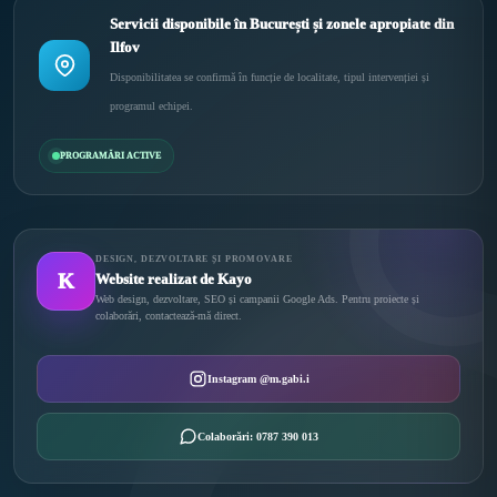
Servicii disponibile în București și zonele apropiate din
Ilfov
Disponibilitatea se confirmă în funcție de localitate, tipul intervenției și
programul echipei.
PROGRAMĂRI ACTIVE
DESIGN, DEZVOLTARE ȘI PROMOVARE
K
Website realizat de Kayo
Web design, dezvoltare, SEO și campanii Google Ads. Pentru proiecte și
colaborări, contactează-mă direct.
Instagram @m.gabi.i
Colaborări: 0787 390 013