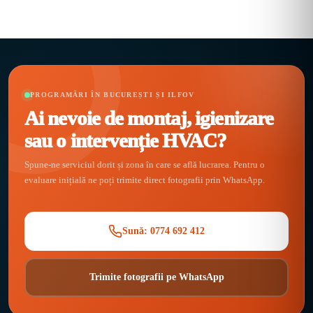
PROGRAMĂRI ÎN BUCUREȘTI ȘI ILFOV
Ai nevoie de montaj, igienizare
sau o intervenție HVAC?
Spune-ne serviciul dorit și zona în care se află lucrarea. Pentru o
evaluare inițială ne poți trimite direct fotografii prin WhatsApp.
Sună: 0774 692 412
Trimite fotografii pe WhatsApp