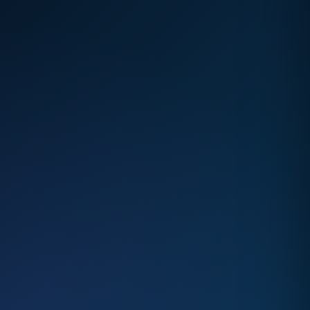
AGENT
Conform etichetei
CANTITATE
Până la 200 g
INTERVENȚIE
După verificare