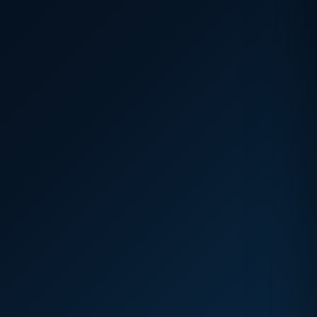
CIRCUIT FRIGORIFIC
Verificare și completare controlată
COMPLETARE
200 g
tarif standard