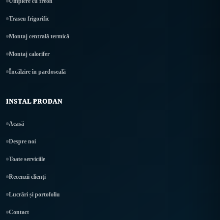
Umplere cu freon
Traseu frigorific
Montaj centrală termică
Montaj calorifer
Încălzire în pardoseală
INSTAL PRODAN
Acasă
Despre noi
Toate serviciile
Recenzii clienți
Lucrări și portofoliu
Contact